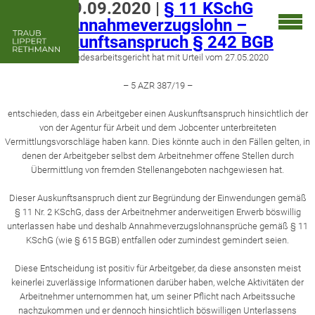
09.09.2020
|
§ 11 KSchG
Annahmeverzugslohn –
Auskunftsanspruch § 242 BGB
Das Bundesarbeitsgericht hat mit Urteil vom 27.05.2020
– 5 AZR 387/19 –
entschieden, dass ein Arbeitgeber einen Auskunftsanspruch hinsichtlich der
von der Agentur für Arbeit und dem Jobcenter unterbreiteten
Vermittlungsvorschläge haben kann. Dies könnte auch in den Fällen gelten, in
denen der Arbeitgeber selbst dem Arbeitnehmer offene Stellen durch
Übermittlung von fremden Stellenangeboten nachgewiesen hat.
Dieser Auskunftsanspruch dient zur Begründung der Einwendungen gemäß
§ 11 Nr. 2 KSchG, dass der Arbeitnehmer anderweitigen Erwerb böswillig
unterlassen habe und deshalb Annahmeverzugslohnansprüche gemäß § 11
KSchG (wie § 615 BGB) entfallen oder zumindest gemindert seien.
Diese Entscheidung ist positiv für Arbeitgeber, da diese ansonsten meist
keinerlei zuverlässige Informationen darüber haben, welche Aktivitäten der
Arbeitnehmer unternommen hat, um seiner Pflicht nach Arbeitssuche
nachzukommen und er dennoch hinsichtlich böswilligen Unterlassens