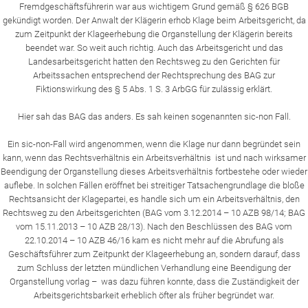
Fremdgeschäftsführerin war aus wichtigem Grund gemäß § 626 BGB
gekündigt worden. Der Anwalt der Klägerin erhob Klage beim Arbeitsgericht, da
zum Zeitpunkt der Klageerhebung die Organstellung der Klägerin bereits
beendet war. So weit auch richtig. Auch das Arbeitsgericht und das
Landesarbeitsgericht hatten den Rechtsweg zu den Gerichten für
Arbeitssachen entsprechend der Rechtsprechung des BAG zur
Fiktionswirkung des § 5 Abs. 1 S. 3 ArbGG für zulässig erklärt.
Hier sah das BAG das anders. Es sah keinen sogenannten sic-non Fall.
Ein sic-non-Fall wird angenommen, wenn die Klage nur dann begründet sein
kann, wenn das Rechtsverhältnis ein Arbeitsverhältnis ist und nach wirksamer
Beendigung der Organstellung dieses Arbeitsverhältnis fortbestehe oder wieder
auflebe. In solchen Fällen eröffnet bei streitiger Tatsachengrundlage die bloße
Rechtsansicht der Klagepartei, es handle sich um ein Arbeitsverhältnis, den
Rechtsweg zu den Arbeitsgerichten (BAG vom 3.12.2014 – 10 AZB 98/14; BAG
vom 15.11.2013 – 10 AZB 28/13). Nach den Beschlüssen des BAG vom
22.10.2014 – 10 AZB 46/16 kam es nicht mehr auf die Abrufung als
Geschäftsführer zum Zeitpunkt der Klageerhebung an, sondern darauf, dass
zum Schluss der letzten mündlichen Verhandlung eine Beendigung der
Organstellung vorlag – was dazu führen konnte, dass die Zuständigkeit der
Arbeitsgerichtsbarkeit erheblich öfter als früher begründet war.