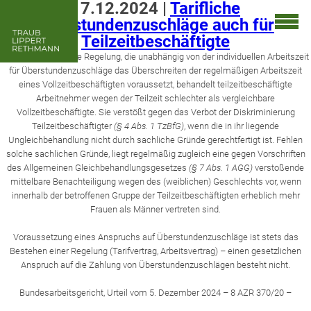
17.12.2024
|
Tarifliche
Überstundenzuschläge auch für
Teilzeitbeschäftigte
Eine tarifvertragliche Regelung, die unabhängig von der individuellen Arbeitszeit
für Überstundenzuschläge das Überschreiten der regelmäßigen Arbeitszeit
eines Vollzeitbeschäftigten voraussetzt, behandelt teilzeitbeschäftigte
Arbeitnehmer wegen der Teilzeit schlechter als vergleichbare
Vollzeitbeschäftigte. Sie verstößt gegen das Verbot der Diskriminierung
Teilzeitbeschäftigter
(§ 4 Abs. 1 TzBfG)
, wenn die in ihr liegende
Ungleichbehandlung nicht durch sachliche Gründe gerechtfertigt ist. Fehlen
solche sachlichen Gründe, liegt regelmäßig zugleich eine gegen Vorschriften
des Allgemeinen Gleichbehandlungsgesetzes
(§ 7 Abs. 1 AGG)
verstoßende
mittelbare Benachteiligung wegen des (weiblichen) Geschlechts vor, wenn
innerhalb der betroffenen Gruppe der Teilzeitbeschäftigten erheblich mehr
Frauen als Männer vertreten sind.
Voraussetzung eines Anspruchs auf Überstundenzuschläge ist stets das
Bestehen einer Regelung (Tarifvertrag, Arbeitsvertrag) – einen gesetzlichen
Anspruch auf die Zahlung von Überstundenzuschlägen besteht nicht.
Bundesarbeitsgericht, Urteil vom 5. Dezember 2024 – 8 AZR 370/20 –