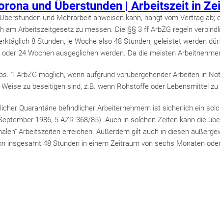
orona und Überstunden | Arbeitszeit in Ze
 Überstunden und Mehrarbeit anweisen kann, hängt vom Vertrag ab; e
 am Arbeitszeitgesetz zu messen. Die §§ 3 ff ArbZG regeln verbind
ktäglich 8 Stunden, je Woche also 48 Stunden, geleistet werden dür
 oder 24 Wochen ausgeglichen werden. Da die meisten Arbeitnehmer 
Abs. 1 ArbZG möglich, wenn aufgrund vorübergehender Arbeiten in Not
e Weise zu beseitigen sind, z.B. wenn Rohstoffe oder Lebensmittel zu
äuslicher Quarantäne befindlicher Arbeiternehmern ist sicherlich ein 
. September 1986, 5 AZR 368/85). Auch in solchen Zeiten kann die übe
en“ Arbeitszeiten erreichen. Außerdem gilt auch in diesen außerge
 von insgesamt 48 Stunden in einem Zeitraum von sechs Monaten oder