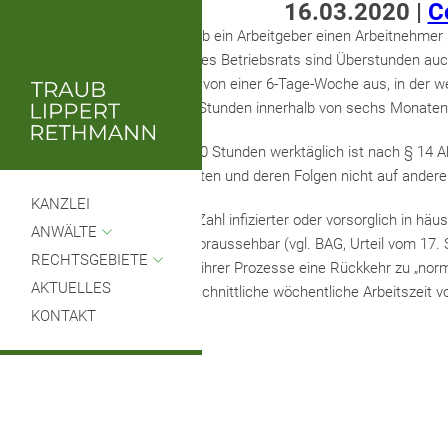
16.03.2020
|
C
Die Frage, ob ein Arbeitgeber einen Arbeitnehmer
Neben der Mitbestimmung des Betriebsrats sind Überstunden auch
werden. kann Das ArbZG geht von einer 6-Tage-Woche aus, in der wer
die zusätzlich angefallenen Stunden innerhalb von sechs Monaten
Auch die Arbeit von mehr als 10 Stunden werktäglich ist nach § 14 
Betroffenen eintreten und deren Folgen nicht auf ander
KANZLEI
Das Auftreten einer hohen Zahl infizierter oder vorsorglich in h
ANWÄLTE
regelmäßig ein noch sind sie voraussehbar (vgl. BAG, Urteil vom 17
RECHTSGEBIETE
müssen durch Anpassung ihrer Prozesse eine Rückkehr zu „normal
AKTUELLES
durchschnittliche wöchentliche Arbeitszeit
KONTAKT